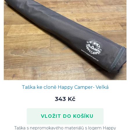
n
p
í
i
p
s
r
p
o
r
d
o
u
d
k
u
t
k
Taška ke cloně Happy Camper- Velká
ů
t
343 Kč
ů
Taška s nepromokavého materiálů s logem Happy