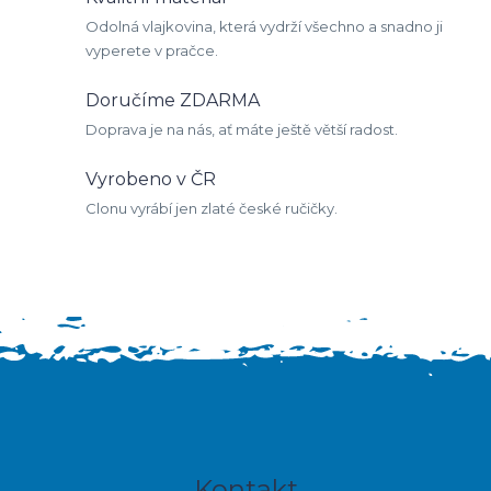
í
í
Odolná vlajkovina, která vydrží všechno a snadno ji
p
vyperete v pračce.
r
Doručíme ZDARMA
v
Doprava je na nás, ať máte ještě větší radost.
k
y
Vyrobeno v ČR
v
Clonu vyrábí jen zlaté české ručičky.
ý
p
i
s
u
Z
Kontakt