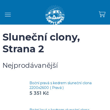
Přejít
na
obsah
NÁKUPNÍ
KOŠÍK
Sluneční clony
,
Strana 2
Nejprodávanější
Boční pravá s kedrem sluneční clona
2200x2600 ( Pravá )
5 351 Kč
Boční levá s kedrem sluneční clona