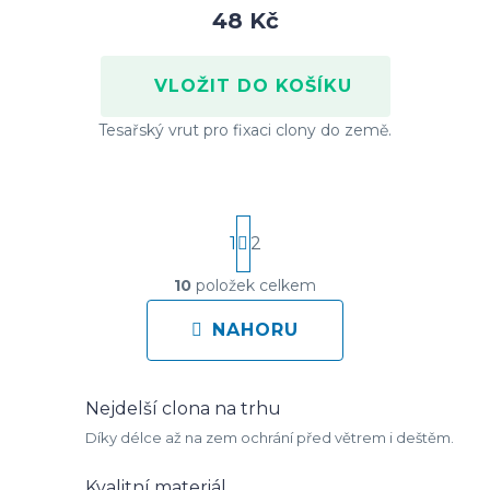
48 Kč
Tesařský vrut pro fixaci clony do země.
S
1
2
t
r
10
položek celkem
O
á
v
NAHORU
n
l
k
á
o
Nejdelší clona na trhu
d
v
Díky délce až na zem ochrání před větrem i deštěm.
a
á
c
n
Kvalitní materiál