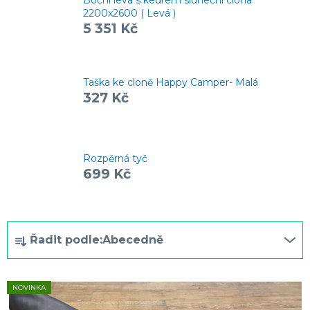
2200x2600 ( Levá )
5 351 Kč
Taška ke cloně Happy Camper- Malá
327 Kč
Rozpěrná tyč
699 Kč
Ř
Řadit podle:
Abecedně
a
z
V
NOVINKA
e
ý