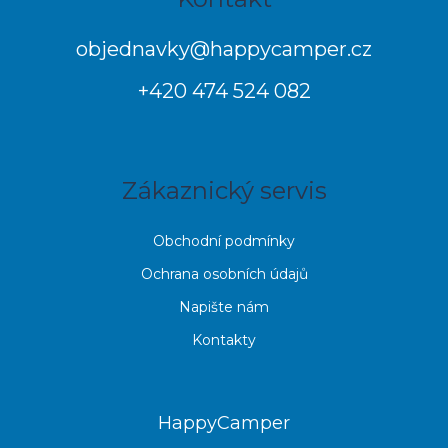
á
p
objednavky
@
happycamper.cz
a
+420 474 524 082
t
í
Zákaznický servis
Obchodní podmínky
Ochrana osobních údajů
Napište nám
Kontakty
HappyCamper