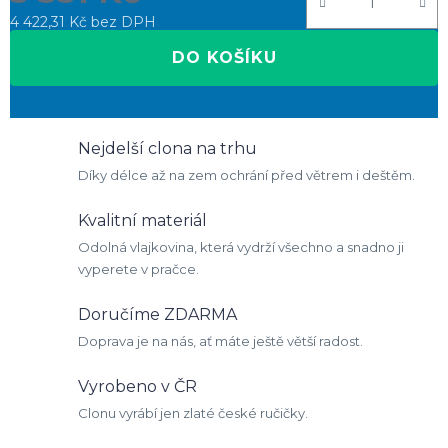
4 422,31 Kč bez DPH
Měrná cena:
DO KOŠÍKU
Nejdelší clona na trhu
Díky délce až na zem ochrání před větrem i deštěm.
Kvalitní materiál
Odolná vlajkovina, která vydrží všechno a snadno ji
vyperete v pračce.
Doručíme ZDARMA
Doprava je na nás, ať máte ještě větší radost.
Vyrobeno v ČR
Clonu vyrábí jen zlaté české ručičky.