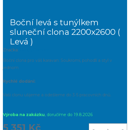
Boční levá s tunýlkem
sluneční clona 2200x2600 (
Levá )
Značka:
HappyCamper
Boční clona pro váš karavan: Soukromí, pohodlí a styl v
jednom
Rychlé dodání:
Vaši clonu ušijeme a odešleme do 3-5 pracovních dnů.
Výroba na zakázku
19.8.2026
5 351 Kč