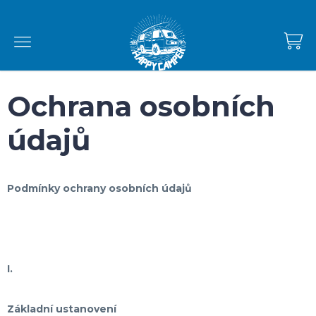
Přejít
na
obsah
NÁKUPNÍ
KOŠÍK
Ochrana osobních
údajů
Podmínky ochrany osobních údajů
I.
Základní ustanovení