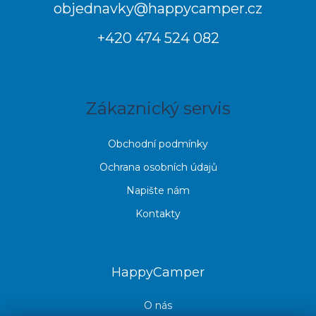
p
objednavky
@
happycamper.cz
a
+420 474 524 082
t
í
Zákaznický servis
Obchodní podmínky
Ochrana osobních údajů
Napište nám
Kontakty
HappyCamper
O nás