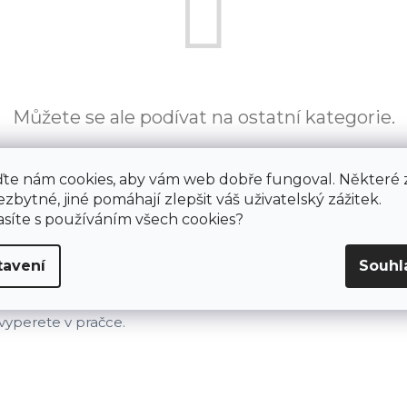
Můžete se ale podívat na ostatní kategorie.
ZPĚT DO OBCHODU
te nám cookies, aby vám web dobře fungoval. Některé 
ezbytné, jiné pomáhají zlepšit váš uživatelský zážitek.
síte s používáním všech cookies?
Kvalitní materiál
Doručíme ZDAR
tavení
Souhl
Odolná vlajkovina, která
Doprava je na nás, a
vydrží všechno a snadno ji
ještě větší radost.
vyperete v pračce.