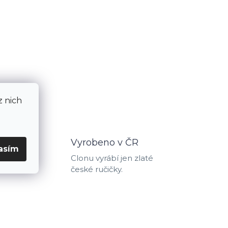
z nich
MA
Vyrobeno v ČR
asím
ť máte
Clonu vyrábí jen zlaté
české ručičky.