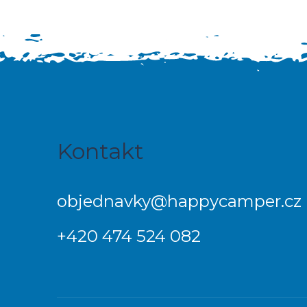
Z
Kontakt
á
p
objednavky
@
happycamper.cz
a
+420 474 524 082
t
í