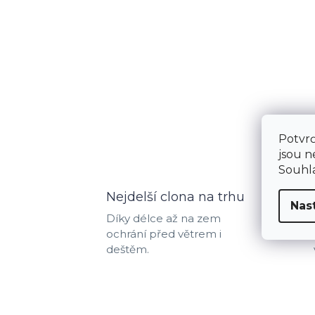
Potvrď
jsou n
Souhla
Nejdelší clona na trhu
Nas
Díky délce až na zem
ochrání před větrem i
deštěm.