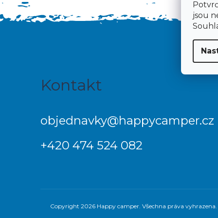
Potvrď
jsou n
Souhla
Nas
Z
Kontakt
á
p
objednavky
@
happycamper.cz
a
+420 474 524 082
t
í
Copyright 2026
Happy camper
. Všechna práva vyhrazena.