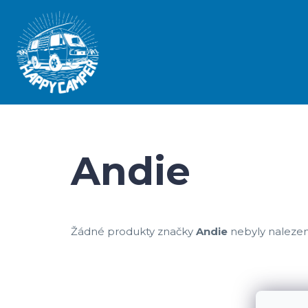
Přejít
na
obsah
Andie
Žádné produkty značky
Andie
nebyly nalezeny