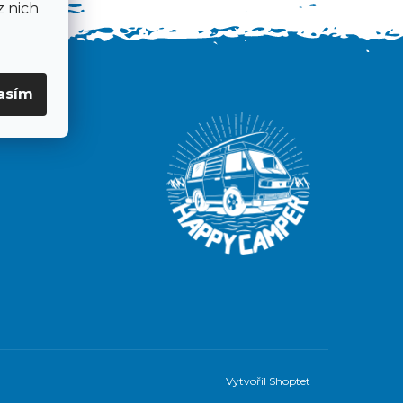
z nich
asím
er
Vytvořil Shoptet