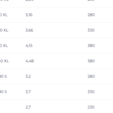
0 XL
3,16
280
60 XL
3,66
330
0 XL
4,15
380
40 XL
4,48
380
80 S
3,2
280
80 S
3,7
330
2,7
230