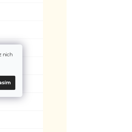
z nich
asím