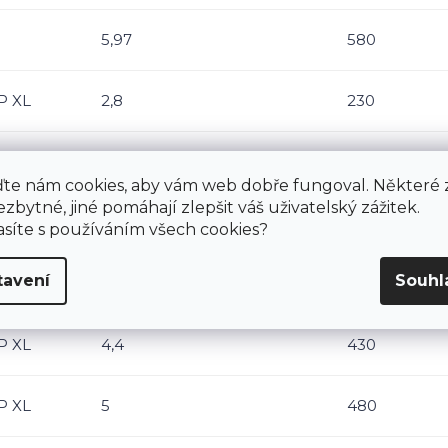
5,97
580
P XL
2,8
230
P XL
3,1
280
te nám cookies, aby vám web dobře fungoval. Některé 
ezbytné, jiné pomáhají zlepšit váš uživatelský zážitek.
P XL
3,6
330
síte s používáním všech cookies?
tavení
Souhl
P XL
4,1
380
P XL
4,4
430
P XL
5
480