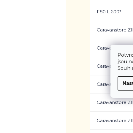
F80 L 600*
Caravanstore ZI
Caravanstore ZI
Potvrď
jsou n
Caravanstore ZI
Souhla
Nas
Caravanstore ZI
Caravanstore ZI
Caravanstore ZI