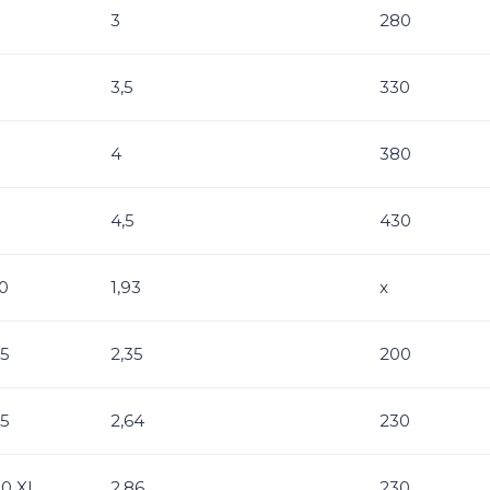
3
280
3,5
330
4
380
4,5
430
0
1,93
x
25
2,35
200
55
2,64
230
80 XL
2,86
230