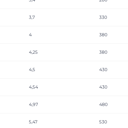
3,7
330
4
380
4,25
380
4,5
430
4,54
430
4,97
480
5,47
530