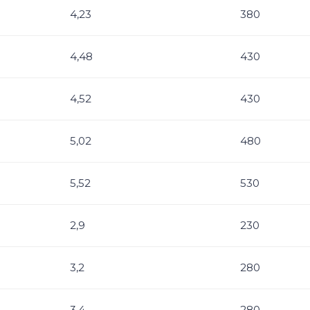
4,23
380
4,48
430
4,52
430
5,02
480
5,52
530
2,9
230
3,2
280
3,4
280