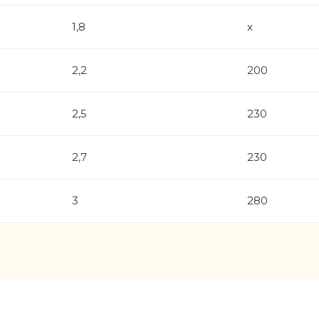
1,8
x
2,2
200
2,5
230
2,7
230
3
280