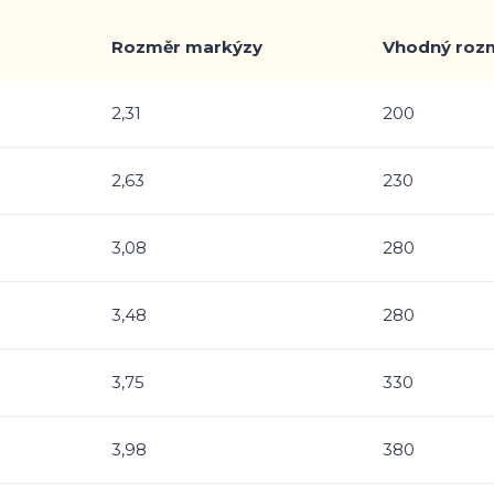
Rozměr markýzy
Vhodný rozm
2,31
200
2,63
230
3,08
280
3,48
280
3,75
330
3,98
380