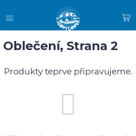
Přejít
na
obsah
NÁKUPNÍ
KOŠÍK
Oblečení
, Strana 2
Produkty teprve připravujeme.