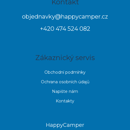
Kontakt
á
p
objednavky
@
happycamper.cz
a
+420 474 524 082
t
í
Zákaznický servis
Obchodní podmínky
Ochrana osobních údajů
Napište nám
Kontakty
HappyCamper