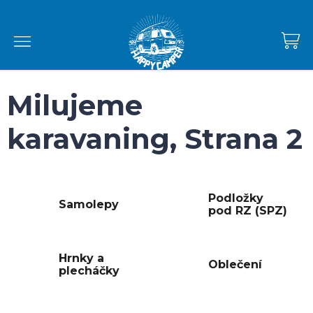
Přejít
na
obsah
NÁKUPNÍ
KOŠÍK
Milujeme
karavaning
, Strana 2
Podložky
Samolepy
pod RZ (SPZ)
Hrnky a
Oblečení
plecháčky