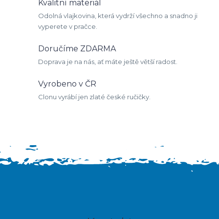
Kvalitní materiál
Odolná vlajkovina, která vydrží všechno a snadno ji
vyperete v pračce.
Doručíme ZDARMA
Doprava je na nás, ať máte ještě větší radost.
Vyrobeno v ČR
Clonu vyrábí jen zlaté české ručičky.
Z