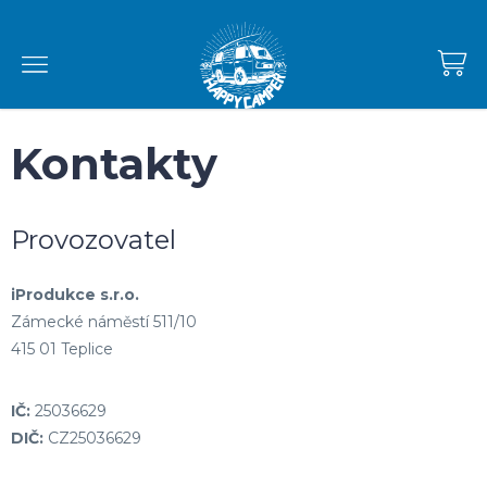
Přejít
na
obsah
NÁKUPNÍ
KOŠÍK
Kontakty
Provozovatel
iProdukce s.r.o.
Zámecké náměstí 511/10
415 01 Teplice
IČ:
25036629
DIČ:
CZ25036629