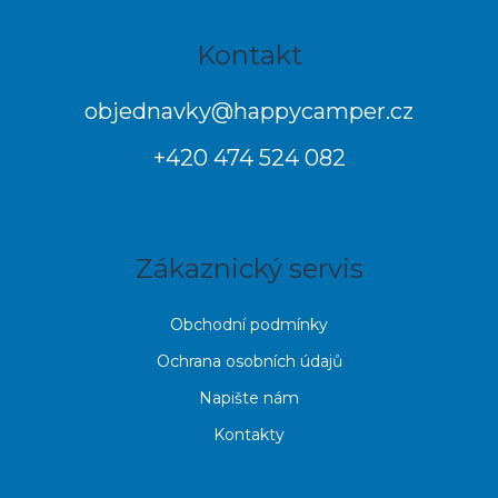
Z
Kontakt
á
p
objednavky
@
happycamper.cz
a
+420 474 524 082
t
í
Zákaznický servis
Obchodní podmínky
Ochrana osobních údajů
Napište nám
Kontakty