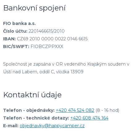
Bankovní spojení
FIO banka a.s.
Číslo účtu:
2201466615/2010
IBAN:
CZ69 2010 0000 0022 0146 6615
BIC/SWIFT:
FIOBCZPPXXX
Společnost je zapsána v OR vedeného Krajským soudem v
Ústí nad Labem, oddíl C, vložka 13909
Kontaktní údaje
Telefon - objednávky:
+420 474 524 082
(8 - 16 hod)
Telefon - technické dotazy:
+420 608 474 164
E-mail:
objednavky@happycamper.cz