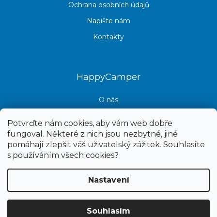
Ochrana osobních údajů
Napište nám
Kontakty
HappyCamper
O nás
Kontakt
Potvrďte nám cookies, aby vám web dobře
fungoval. Některé z nich jsou nezbytné, jiné
pomáhají zlepšit váš uživatelský zážitek. Souhlasíte
s používáním všech cookies?
Nastavení
Copyright 2026
Happy camper
. Všechna práva vyhrazena.
Souhlasím