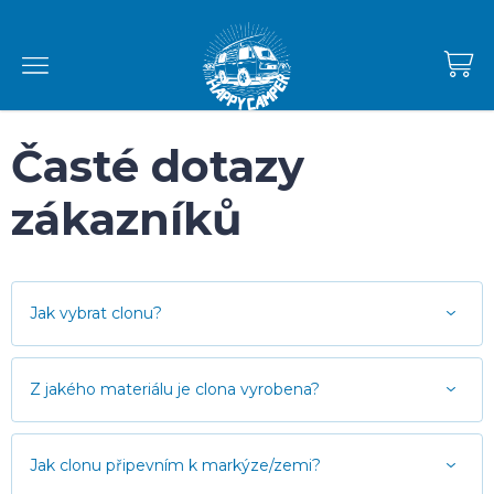
Přejít
na
obsah
NÁKUPNÍ
KOŠÍK
Časté dotazy
zákazníků
Jak vybrat clonu?
Z jakého materiálu je clona vyrobena?
Jak clonu připevním k markýze/zemi?