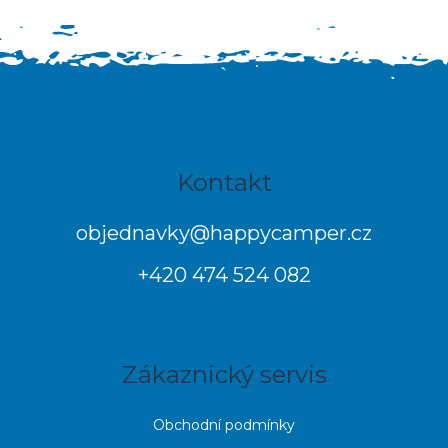
Z
Kontakt
á
p
objednavky
@
happycamper.cz
a
+420 474 524 082
t
í
Zákaznický servis
Obchodní podmínky